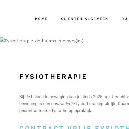
HOME
CLIENTEN ALGEMEEN
RU
Klachten en
Sit-
contractvrije
blessures
Hou
Apparatuur en
Fysi
trainingsvormen
FYSIOTHERAPIE
Inst
Sit-i
Ruit
Massage
pila
Bij de balans in beweging kan je sinds 2025 ook terecht v
Fysiotherapie
Met
beweging is een
contractvrije
fysiotherapiepraktijk. Daar
Tapen (MTC)
Clin
gecontracteerde fysiotherapiepraktijk.
CONTRACT VRIJE FYSIOT