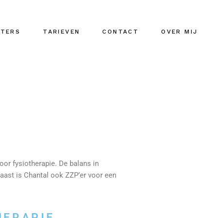
ITERS
TARIEVEN
CONTACT
OVER MIJ
i
ding en klachten
otherapie ruiters
ructie
erfitheid en
tes
oor fysiotherapie. De balans in
en = weten
naast is Chantal ook ZZP’er voor een
ics
HERAPIE