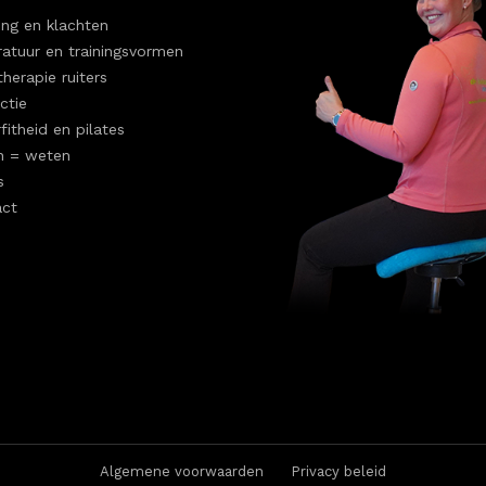
ng en klachten
atuur en trainingsvormen
therapie ruiters
ctie
fitheid en pilates
n = weten
s
act
Algemene voorwaarden
Privacy beleid