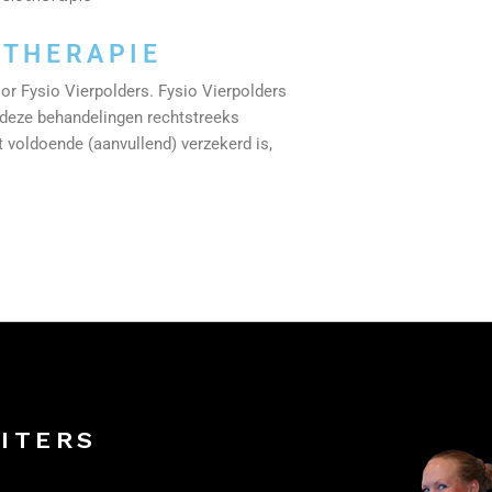
OTHERAPIE
r Fysio Vierpolders. Fysio Vierpolders
t deze behandelingen rechtstreeks
t voldoende (aanvullend) verzekerd is,
ITERS