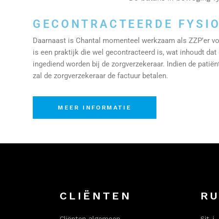
GECONTRACTEERDE FYSI
Daarnaast is Chantal momenteel werkzaam als ZZP’er voo
is een praktijk die wel gecontracteerd is, wat inhoudt da
ingediend worden bij de zorgverzekeraar. Indien de patiën
zal de zorgverzekeraar de factuur betalen.
MEER INFORMATIE
CLIËNTEN
RU
Cliënten algemeen
Sit-i