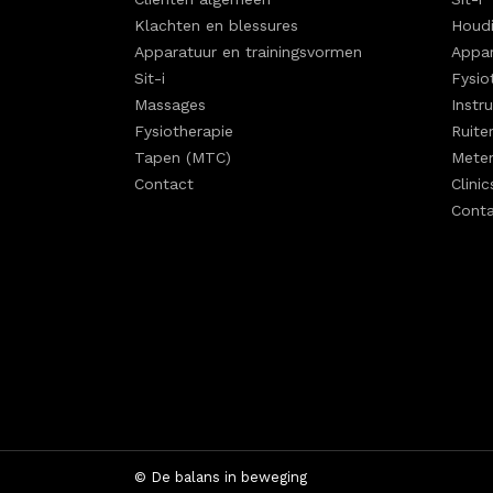
Klachten en blessures
Houdi
Apparatuur en trainingsvormen
Appar
Sit-i
Fysio
Massages
Instru
Fysiotherapie
Ruiter
Tapen (MTC)
Mete
Contact
Clinic
Cont
©
De balans in beweging